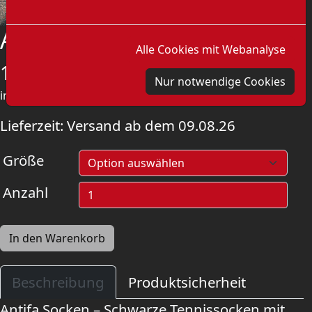
Antifa Socken
Alle Cookies mit Webanalyse
10,00
€
Nur notwendige Cookies
inkl. MwSt.
zzgl.
Versandkosten
Lieferzeit:
Versand ab dem 09.08.26
Größe
Anzahl
In den Warenkorb
Beschreibung
Produktsicherheit
Antifa Socken – Schwarze Tennissocken mit