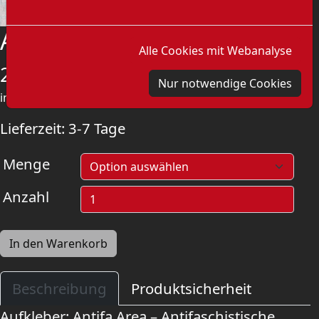
Aufkleber: Antifa Area
Alle Cookies mit Webanalyse
2,00
€
Nur notwendige Cookies
inkl. MwSt.
zzgl.
Versandkosten
Lieferzeit:
3-7 Tage
Menge
Anzahl
In den Warenkorb
Beschreibung
Produktsicherheit
Aufkleber: Antifa Area – Antifaschistische