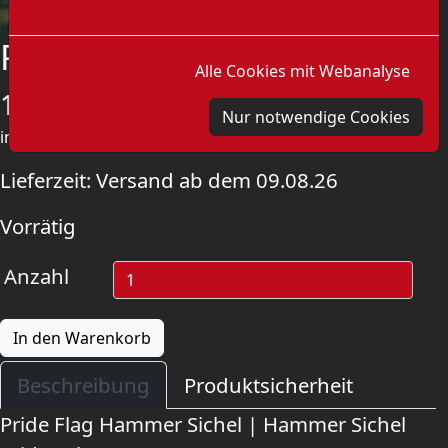
Pride Flag Hammer Sichel
Alle Cookies mit Webanalyse
15,00
€
Nur notwendige Cookies
inkl. MwSt.
zzgl.
Versandkosten
Lieferzeit:
Versand ab dem 09.08.26
Vorrätig
Anzahl
In den Warenkorb
Beschreibung
Produktsicherheit
Pride Flag Hammer Sichel | Hammer Sichel