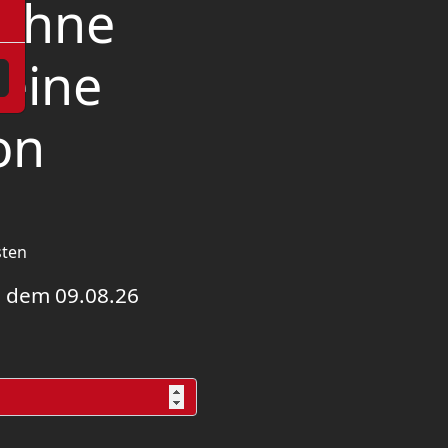
 Ohne
eine
on
sten
 dem 09.08.26