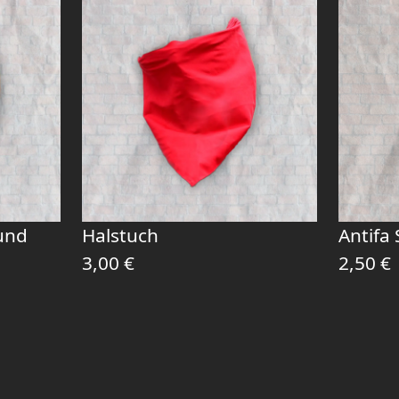
und
Halstuch
Antifa
3,00
€
2,50
€