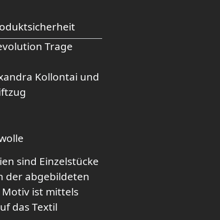
oduktsicherheit
volution Trage
xandra Kollontai und
iftzug
wolle
ien sind Einzelstücke
n der abgebildeten
otiv ist mittels
f das Textil