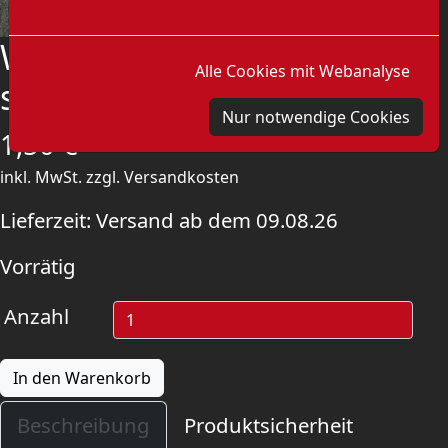
Wie soll ein Kommunist
Alle Cookies mit Webanalyse
sein? - Kollontai
Nur notwendige Cookies
1,50
€
inkl. MwSt.
zzgl.
Versandkosten
Lieferzeit:
Versand ab dem 09.08.26
Vorrätig
Anzahl
In den Warenkorb
Beschreibung
Produktsicherheit