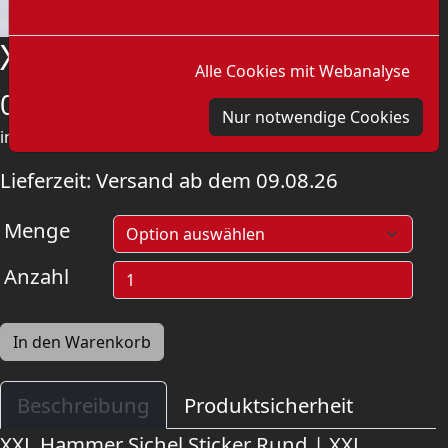
XXL Hammer Sichel Sticker
Alle Cookies mit Webanalyse
0,50
€
Nur notwendige Cookies
inkl. MwSt.
zzgl.
Versandkosten
Lieferzeit:
Versand ab dem 09.08.26
Menge
Anzahl
In den Warenkorb
Beschreibung
Produktsicherheit
XXL Hammer Sichel Sticker Rund | XXL